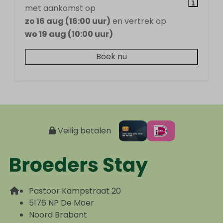
met aankomst op
Veiligheid
zo 16 aug (16:00 uur)
en vertrek op
wo 19 aug (10:00 uur)
Rookmelder
Boek nu
Verwarming & Verkoeling
Centrale verwarming
Veilig betalen
Pastoor Kampstraat 20
5176 NP De Moer
Noord Brabant