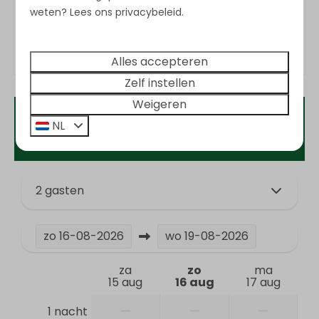
Wassen en drogen
weten? Lees ons privacybeleid.
Stofzuiger
Wasmachine
Alles accepteren
Entertainment
Zelf instellen
Weigeren
Flatscreen TV
Beschikbaarheid en prijs
NL
Wifi
Keuken
2 gasten
Filter koffieapparaat
Pannen
Bestek
zo
16-08-2026
wo
19-08-2026
Eettafel
za
zo
ma
Borden
15 aug
16 aug
17 aug
Vaatwasser
Drinkglazen
—
—
—
1 nacht