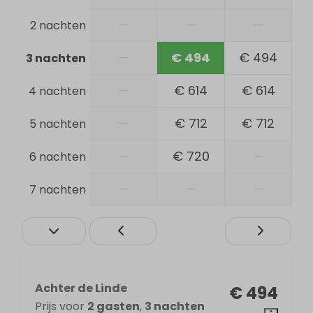
Afzuigkap
—
—
—
2 nachten
Gasfornuis
Waterkoker
—
€ 494
€ 494
3 nachten
Keukengerei
Koelkast
—
€ 614
€ 614
4 nachten
Ligging
—
€ 712
€ 712
5 nachten
Aan de bosrand
—
€ 720
—
6 nachten
Rustige ligging
—
—
—
7 nachten
Buiten
Tuinmeubels
Loungeset
Zonnewering
Terras
Achter de Linde
€ 494
Parkeerplaats: 1
Prijs voor
2 gasten
,
3 nachten