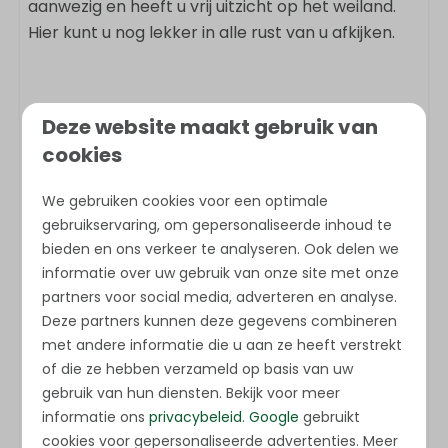
aanwezig en heeft u vrij uitzicht op het weiland.
Hier kunt u nog lekker in alle rust van u afkijken.
Voorzieningen
Deze website maakt gebruik van
Badkamer
cookies
Douche
We gebruiken cookies voor een optimale
Toilet
gebruikservaring, om gepersonaliseerde inhoud te
Wastafel: 1
bieden en ons verkeer te analyseren. Ook delen we
informatie over uw gebruik van onze site met onze
Slaapkamer
partners voor social media, adverteren en analyse.
Deze partners kunnen deze gegevens combineren
Beddengoed
met andere informatie die u aan ze heeft verstrekt
Toon meer ↓
Kledingkast
of die ze hebben verzameld op basis van uw
Eenpersoonsbed: 4
gebruik van hun diensten. Bekijk voor meer
informatie ons
privacybeleid
.
Google
gebruikt
cookies voor gepersonaliseerde advertenties. Meer