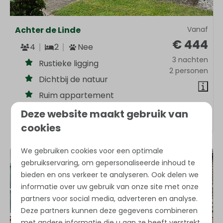
Achter de Linde
Vanaf
€ 444
4
2
Nee
3 nachten
Rustieke ligging
2 personen
Dichtbij de natuur
Ruim appartement
Deze website maakt gebruik van
Bekijken
cookies
We gebruiken cookies voor een optimale
gebruikservaring, om gepersonaliseerde inhoud te
bieden en ons verkeer te analyseren. Ook delen we
informatie over uw gebruik van onze site met onze
partners voor social media, adverteren en analyse.
Deze partners kunnen deze gegevens combineren
met andere informatie die u aan ze heeft verstrekt