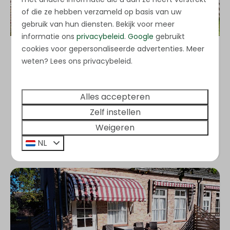
of die ze hebben verzameld op basis van uw
gebruik van hun diensten. Bekijk voor meer
informatie ons
privacybeleid
.
Google
gebruikt
cookies voor gepersonaliseerde advertenties. Meer
Bij de Kastanje
Vanaf
weten? Lees ons privacybeleid.
€ 444
4
2
Nee
3 nachten
Dichtbij de natuur
2 personen
Alles accepteren
Ruim appartement
Zelf instellen
Rustieke ligging
Weigeren
NL
Bekijken